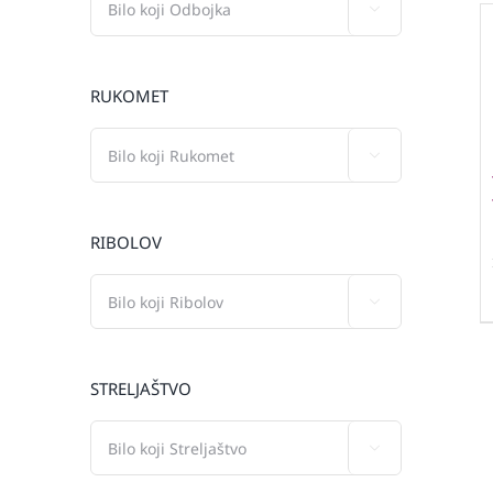

RUKOMET

RIBOLOV

STRELJAŠTVO
