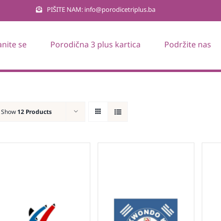
PIŠITE NAM: info@porodicetriplus.ba
anite se
Porodična 3 plus kartica
Podržite nas
Show
12 Products