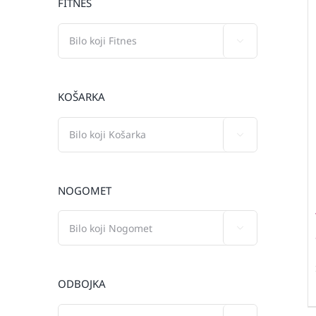
FITNES

KOŠARKA

NOGOMET

ODBOJKA