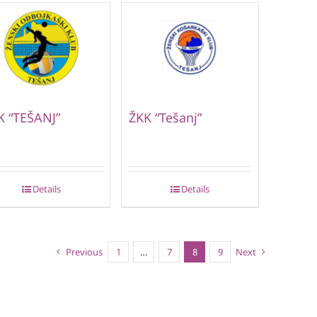
 “TEŠANJ”
ŽKK “Tešanj”
Details
Details
Previous
1
…
7
8
9
Next