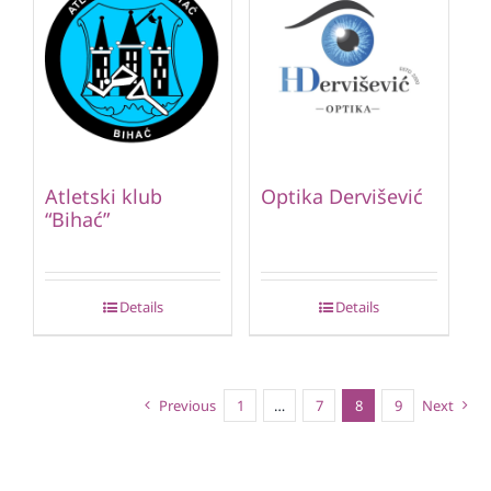
Atletski klub
Optika Dervišević
“Bihać”
Details
Details
Previous
1
…
7
8
9
Next