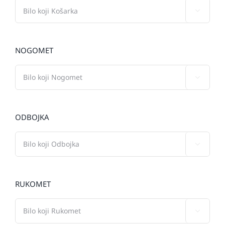

NOGOMET

ODBOJKA

RUKOMET
