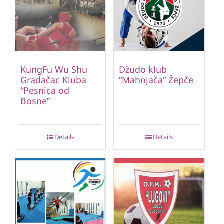
KungFu Wu Shu
Džudo klub
Gradačac Kluba
“Mahnjača” Žepče
“Pesnica od
Bosne”
Details
Details