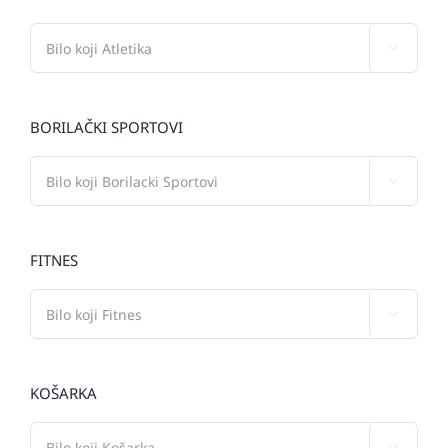

BORILAČKI SPORTOVI

FITNES

KOŠARKA
