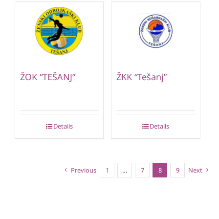
ŽOK “TEŠANJ”
ŽKK “Tešanj”
Details
Details
Previous
1
…
7
8
9
Next