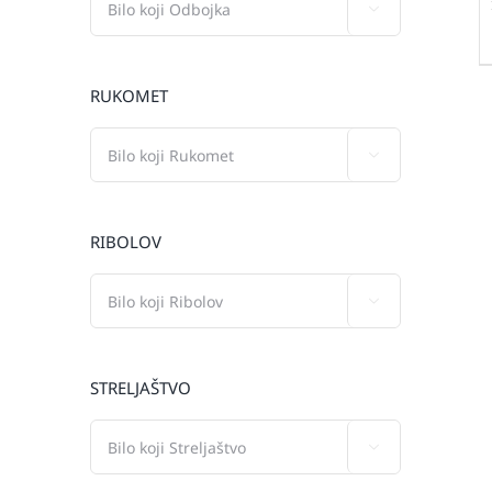

RUKOMET

RIBOLOV

STRELJAŠTVO
