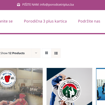
PIŠITE NAM: info@porodicetriplus.ba
anite se
Porodična 3 plus kartica
Podržite nas
Show
12 Products