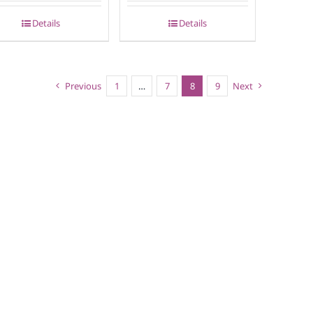
Details
Details
Previous
1
…
7
8
9
Next