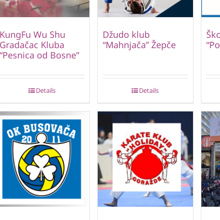
KungFu Wu Shu
Džudo klub
Ško
Gradačac Kluba
“Mahnjača” Žepče
“Po
“Pesnica od Bosne”
Details
Details