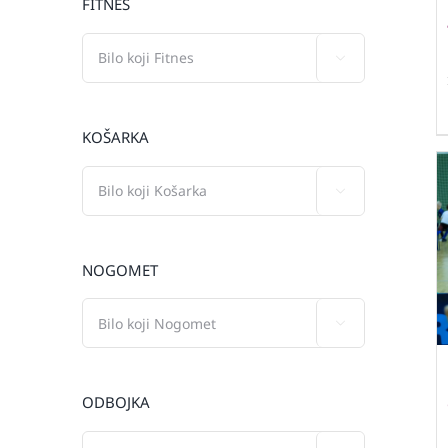
FITNES

KOŠARKA

NOGOMET

ODBOJKA