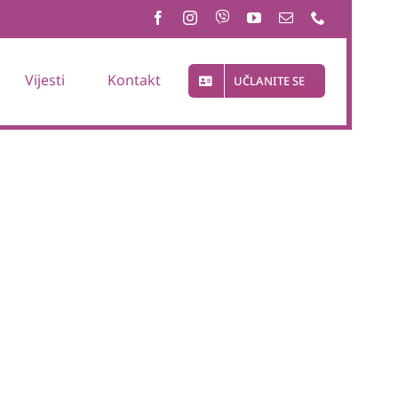
Vijesti
Kontakt
UČLANITE SE