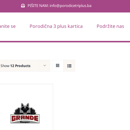
PIŠITE NAM: info@porodicetriplus.ba
anite se
Porodična 3 plus kartica
Podržite nas
Show
12 Products