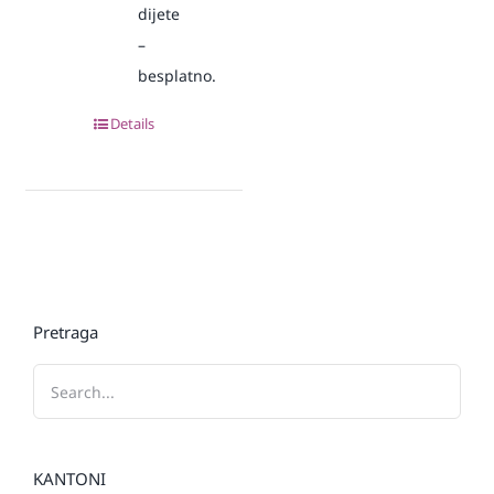
dijete
–
besplatno.
Details
Pretraga
KANTONI