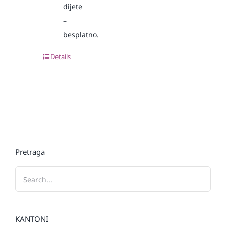
dijete
–
besplatno.
Details
Pretraga
KANTONI