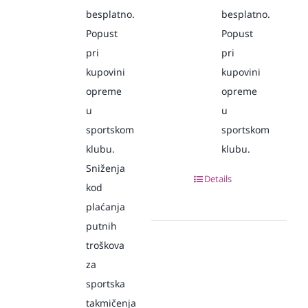
besplatno.
besplatno.
Popust
Popust
pri
pri
kupovini
kupovini
opreme
opreme
u
u
sportskom
sportskom
klubu.
klubu.
Sniženja
Details
kod
plaćanja
putnih
troškova
za
sportska
takmičenja