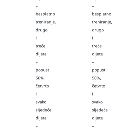
–
–
besplatno
besplatno
treniranje,
treniranje,
drugo
drugo
i
i
treće
treće
dijete
dijete
–
–
popust
popust
50%,
50%,
četvrto
četvrto
i
i
svako
svako
sljedeće
sljedeće
dijete
dijete
–
–