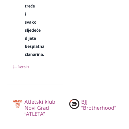
treće
i
svako
sljedeće
dijete
besplatna
članarina.
Details
Atletski klub
BJJ
Novi Grad
“Brotherhood”
“ATLETA”