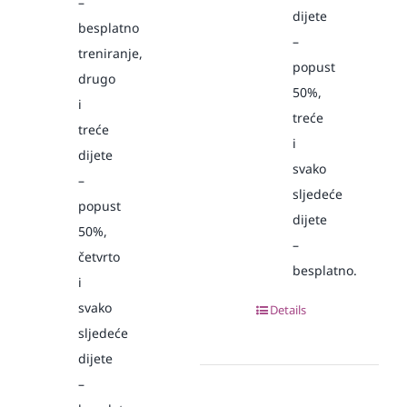
–
dijete
besplatno
–
treniranje,
popust
drugo
50%,
i
treće
treće
i
dijete
svako
–
sljedeće
popust
dijete
50%,
–
četvrto
besplatno.
i
svako
Details
sljedeće
dijete
–