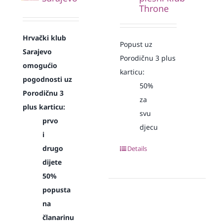
Throne
Hrvački klub
Popust uz
Sarajevo
Porodičnu 3 plus
omogućio
karticu:
pogodnosti uz
50%
Porodičnu 3
za
plus karticu:
svu
prvo
djecu
i
drugo
Details
dijete
50%
popusta
na
članarinu