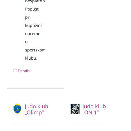
besplatno.
Popust
pri
kupovini
opreme
u
sportskom
klubu.
Details
Judo klub
Judo klub
„Olimp“
„ON 1“