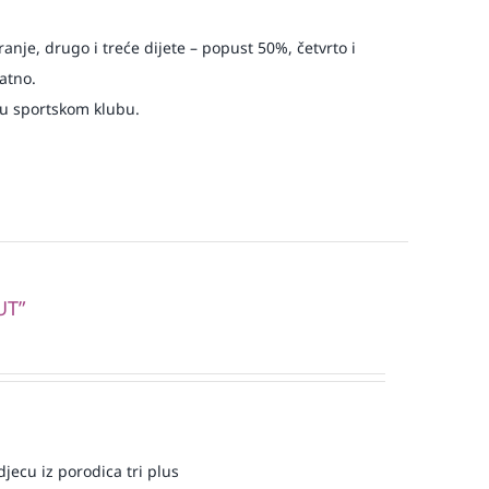
ranje, drugo i treće dijete – popust 50%, četvrto i
atno.
 u sportskom klubu.
UT”
jecu iz porodica tri plus