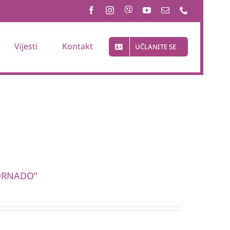
Vijesti
Kontakt
UČLANITE SE
“TORNADO”