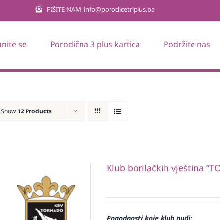
PIŠITE NAM: info@porodicetriplus.ba
anite se
Porodična 3 plus kartica
Podržite nas
Show
12 Products
Klub borilačkih vještina 
Pogodnosti koje klub nudi: