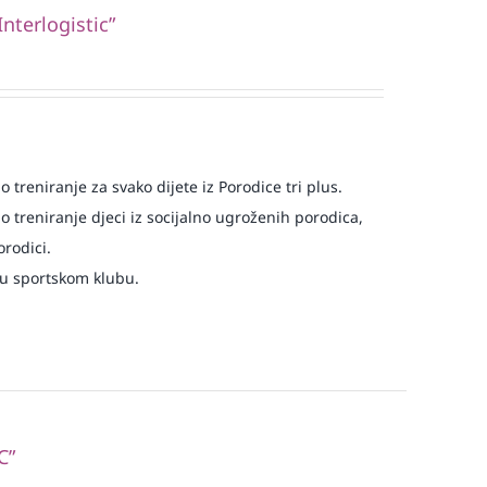
nterlogistic”
 treniranje za svako dijete iz Porodice tri plus.
o treniranje djeci iz socijalno ugroženih porodica,
orodici.
 u sportskom klubu.
C”