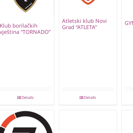
Atletski klub Novi
GY
Klub borilačkih
Grad “ATLETA”
vještina “TORNADO”
Details
Details