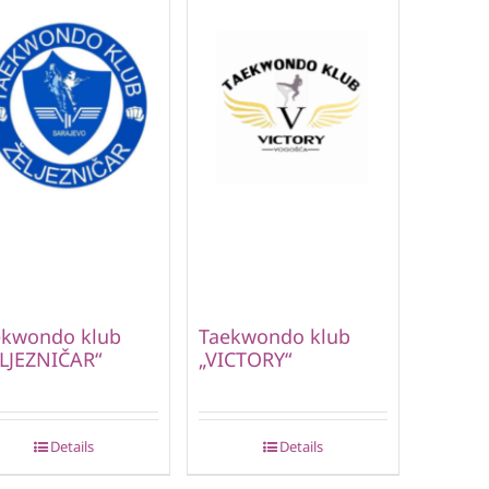
ekwondo klub
Taekwondo klub
LJEZNIČAR“
„VICTORY“
Details
Details