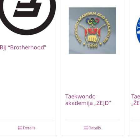
BJJ “Brotherhood”
Taekwondo
Ta
akademija „ZEJD“
„ŽE
Details
Details