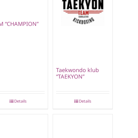
M “CHAMPION”
Taekwondo klub
“TAEKYON”
Details
Details