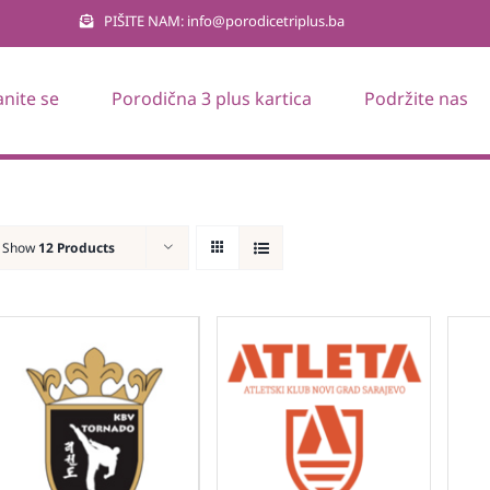
PIŠITE NAM: info@porodicetriplus.ba
anite se
Porodična 3 plus kartica
Podržite nas
Show
12 Products