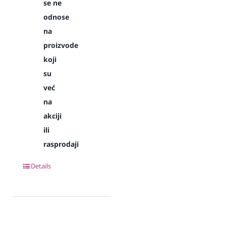
se ne
odnose
na
proizvode
koji
su
već
na
akciji
ili
rasprodaji
Details