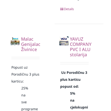
Details
Malac
YAVUZ
Genijalac
COMPANY
Živinice
PVC I ALU
stolarija
Popust uz
Uz Porodičnu 3
Porodičnu 3 plus
plus karticu
karticu:
popust od:
25%
5%
na
na
sve
cjelokupni
programe