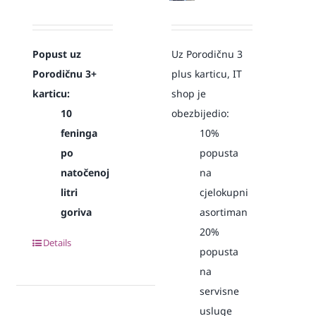
Popust uz
Uz Porodičnu 3
Porodičnu 3+
plus karticu, IT
karticu:
shop je
10
obezbijedio:
feninga
10%
po
popusta
natočenoj
na
litri
cjelokupni
goriva
asortiman
20%
Details
popusta
na
servisne
usluge