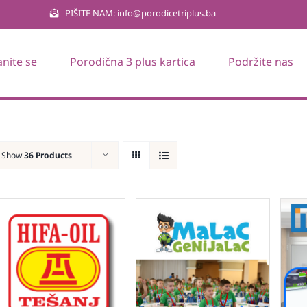
PIŠITE NAM: info@porodicetriplus.ba
anite se
Porodična 3 plus kartica
Podržite nas
Show
36 Products