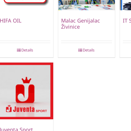
HIFA OIL
Malac Genijalac
IT 
Živinice
Details
Details
Juventa Sport