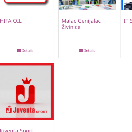
HIFA OIL
Malac Genijalac
IT 
Živinice
Details
Details
Juventa Sport