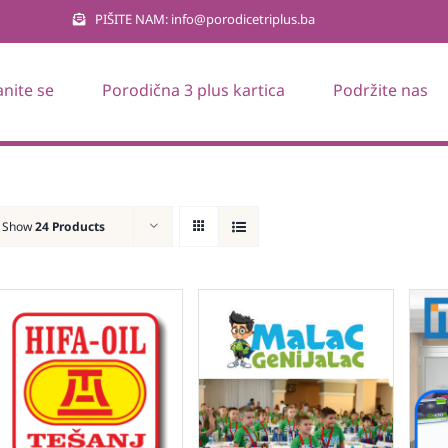
PIŠITE NAM: info@porodicetriplus.ba
anite se
Porodična 3 plus kartica
Podržite nas
Show
24 Products