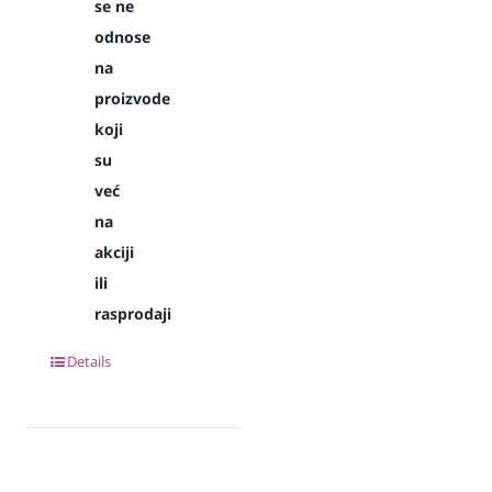
se ne
odnose
na
proizvode
koji
su
već
na
akciji
ili
rasprodaji
Details