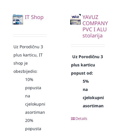
IT Shop
YAVUZ
COMPANY
PVC I ALU
stolarija
Uz Porodičnu 3
plus karticu, IT
Uz Porodičnu 3
shop je
plus karticu
obezbijedio:
popust od:
10%
5%
popusta
na
na
cjelokupni
cjelokupni
asortiman
asortiman
Details
20%
popusta