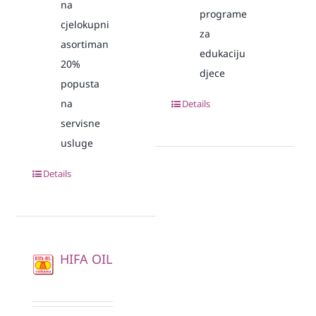
na
programe
cjelokupni
za
asortiman
edukaciju
20%
djece
popusta
na
Details
servisne
usluge
Details
HIFA OIL