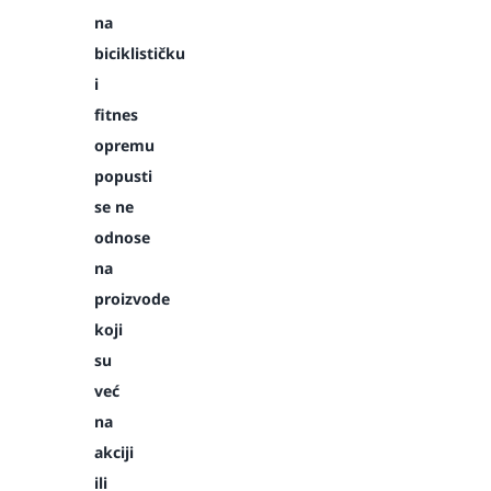
na
biciklističku
i
fitnes
opremu
popusti
se ne
odnose
na
proizvode
koji
su
već
na
akciji
ili