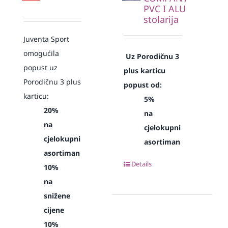
PVC I ALU
stolarija
Juventa Sport
omogućila
Uz Porodičnu 3
popust uz
plus karticu
Porodičnu 3 plus
popust od:
karticu:
5%
20%
na
na
cjelokupni
cjelokupni
asortiman
asortiman
Details
10%
na
snižene
cijene
10%