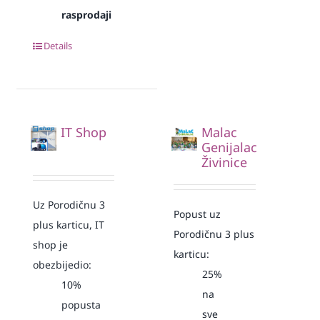
rasprodaji
Details
IT Shop
Malac
Genijalac
Živinice
Uz Porodičnu 3
Popust uz
plus karticu, IT
Porodičnu 3 plus
shop je
karticu:
obezbijedio:
25%
10%
na
popusta
sve