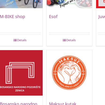
M-BIKE shop
Esof
Juv
Details
Details
Bosansko narodno
Maksuz kutak