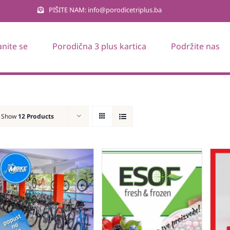
PIŠITE NAM: info@porodicetriplus.ba
anite se
Porodična 3 plus kartica
Podržite nas
Show
12 Products