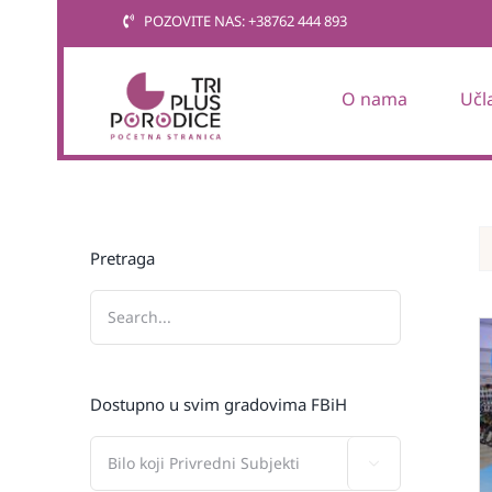
Skip
POZOVITE NAS: +38762 444 893
to
content
O nama
Učl
Pretraga
Dostupno u svim gradovima FBiH
