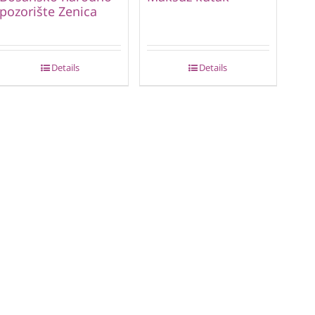
pozorište Zenica
Details
Details