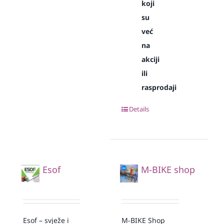
koji
su
već
na
akciji
ili
rasprodaji
Details
Esof
M-BIKE shop
Esof – svježe i
M-BIKE Shop