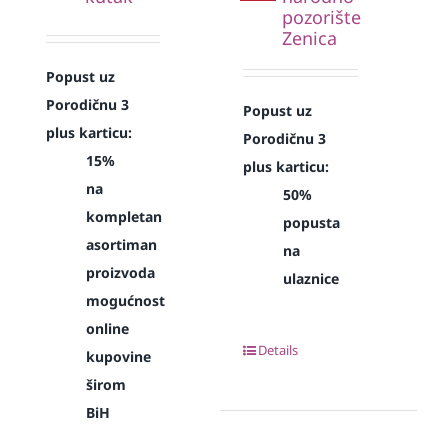
pozorište
Zenica
Popust uz
Porodičnu 3
Popust uz
plus karticu:
Porodičnu 3
15%
plus karticu:
na
50%
kompletan
popusta
asortiman
na
proizvoda
ulaznice
mogućnost
online
Details
kupovine
širom
BiH