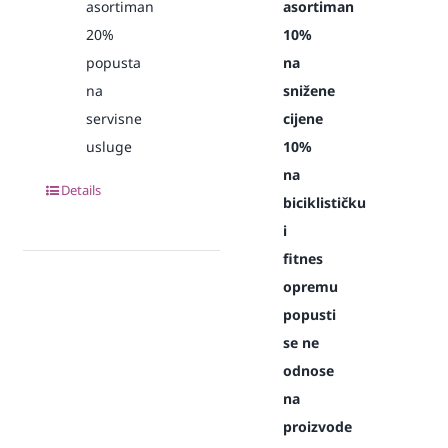
asortiman
asortiman
20%
10%
popusta
na
na
snižene
servisne
cijene
usluge
10%
na
Details
biciklističku
i
fitnes
opremu
popusti
se ne
odnose
na
proizvode