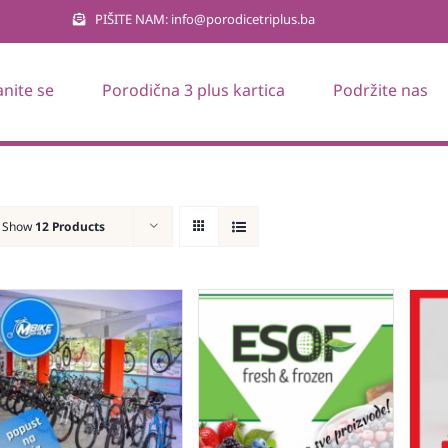
PIŠITE NAM: info@porodicetriplus.ba
anite se
Porodična 3 plus kartica
Podržite nas
Show
12 Products