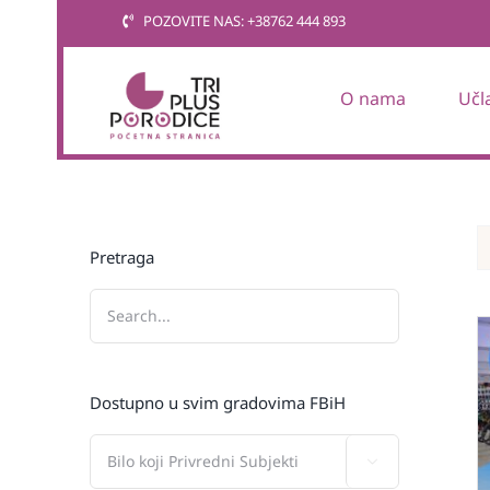
Skip
POZOVITE NAS: +38762 444 893
to
content
O nama
Učl
Pretraga
Dostupno u svim gradovima FBiH
