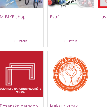
M-BIKE shop
Esof
Juv
Details
Details
Bosansko narodno
Maksuz kutak