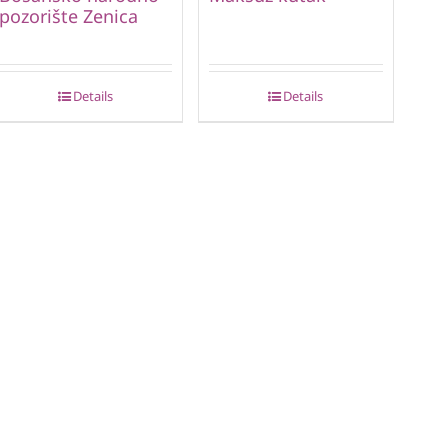
pozorište Zenica
Details
Details