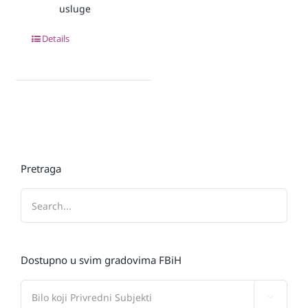
usluge
Details
Pretraga
Dostupno u svim gradovima FBiH
