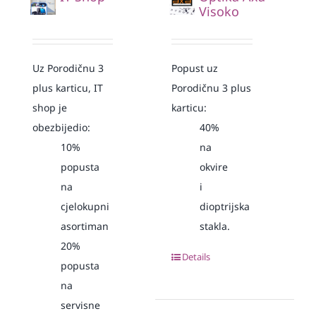
Visoko
Uz Porodičnu 3
Popust uz
plus karticu, IT
Porodičnu 3 plus
shop je
karticu:
obezbijedio:
40%
10%
na
popusta
okvire
na
i
cjelokupni
dioptrijska
asortiman
stakla.
20%
Details
popusta
na
servisne