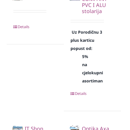
PVC I ALU
stolarija
Details
Uz Porodičnu 3
plus karticu
popust od:
5%
na
cjelokupni
asortiman
Details
IT Shop
Optika Axa