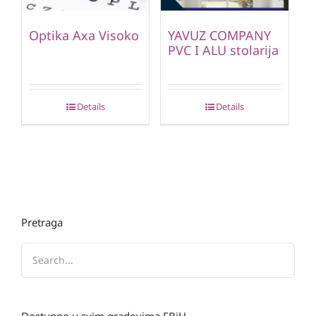
Optika Axa Visoko
YAVUZ COMPANY
PVC I ALU stolarija
Details
Details
Pretraga
Dostupno u svim gradovima FBiH