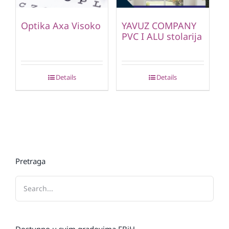
Optika Axa Visoko
YAVUZ COMPANY
PVC I ALU stolarija
Details
Details
Pretraga
Dostupno u svim gradovima FBiH