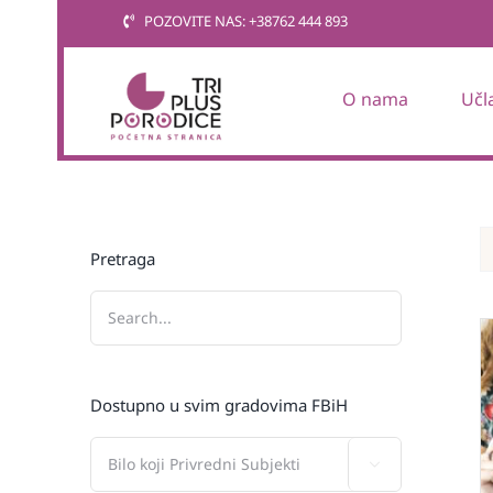
Skip
POZOVITE NAS: +38762 444 893
to
content
O nama
Učl
Pretraga
Dostupno u svim gradovima FBiH
