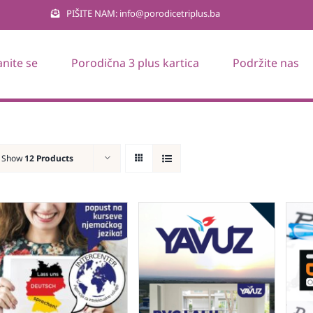
PIŠITE NAM: info@porodicetriplus.ba
anite se
Porodična 3 plus kartica
Podržite nas
Show
12 Products