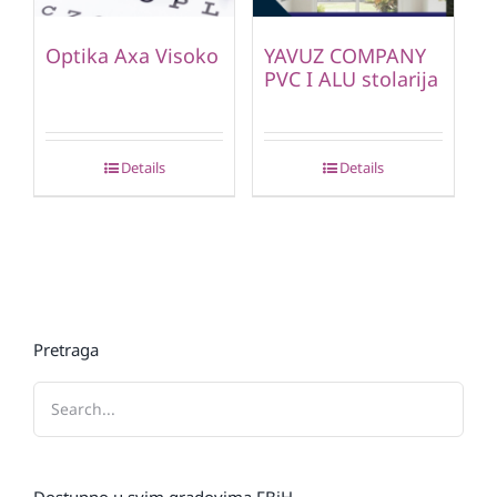
Optika Axa Visoko
YAVUZ COMPANY
PVC I ALU stolarija
Details
Details
Pretraga
Dostupno u svim gradovima FBiH