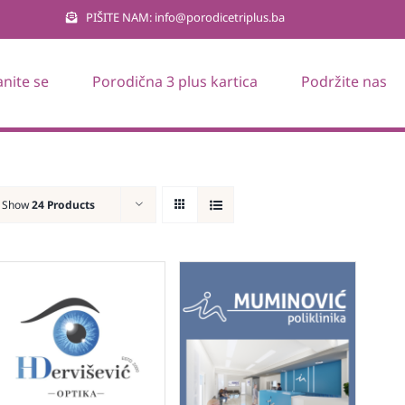
PIŠITE NAM: info@porodicetriplus.ba
anite se
Porodična 3 plus kartica
Podržite nas
Show
24 Products