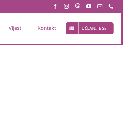
Vijesti
Kontakt
UČLANITE SE