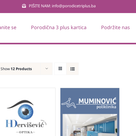
PIŠITE NAM: info@porodicetriplus.ba
anite se
Porodična 3 plus kartica
Podržite nas
Show
12 Products