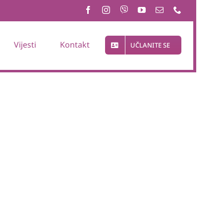
Vijesti
Kontakt
UČLANITE SE