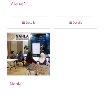
“Alabajči”
Details
Details
Nahla