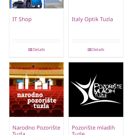
IT Shop
Italy Optik Tuzla
Details
Details
Narodno Pozorište
Pozorište mladih
Tuzla
Tuzle