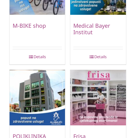
M-BIKE shop
Medical Bayer
Institut
Details
Details
POLIKLINIKA
Frisa