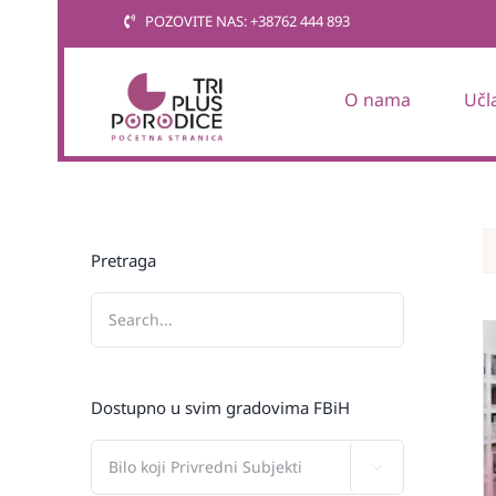
Skip
POZOVITE NAS: +38762 444 893
to
content
O nama
Učl
Pretraga
Dostupno u svim gradovima FBiH
