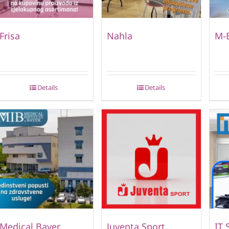
Frisa
Nahla
M-
Details
Details
Medical Bayer
Juventa Sport
IT 