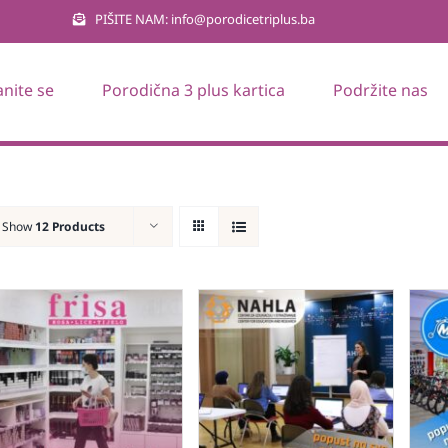
PIŠITE NAM: info@porodicetriplus.ba
anite se
Porodična 3 plus kartica
Podržite nas
Show
12 Products