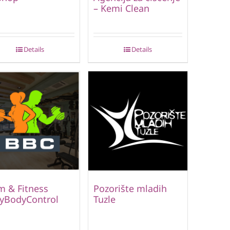
– Kemi Clean
Details
Details
 & Fitness
Pozorište mladih
lyBodyControl
Tuzle