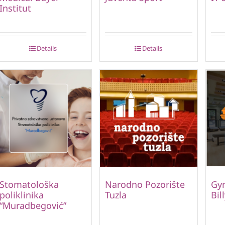
Institut
Details
Details
Stomatološka
Narodno Pozorište
Gym
poliklinika
Tuzla
Bil
“Muradbegović”