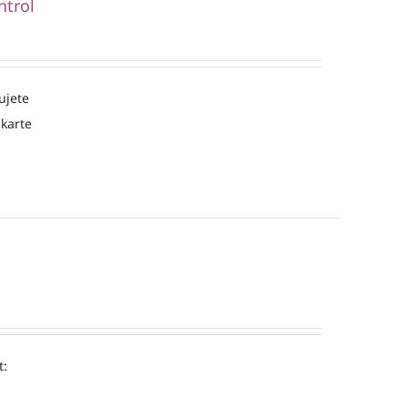
ntrol
ujete
karte
t: