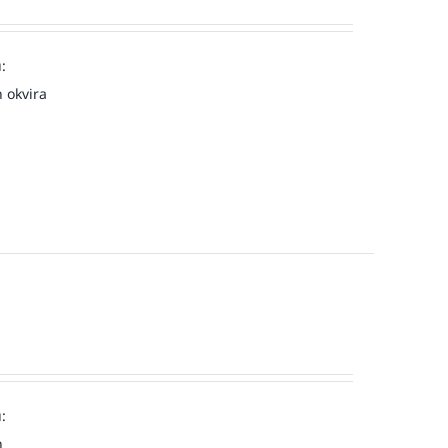
:
 okvira
:
n