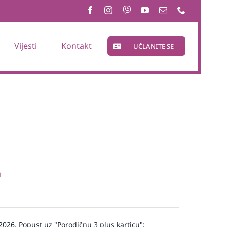
Vijesti
Kontakt
UČLANITE SE
a
 2026. Popust uz "Porodičnu 3 plus karticu":