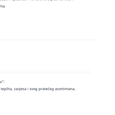
jma
u":
tepiha, zavjesa i svog pratećeg asortimana,