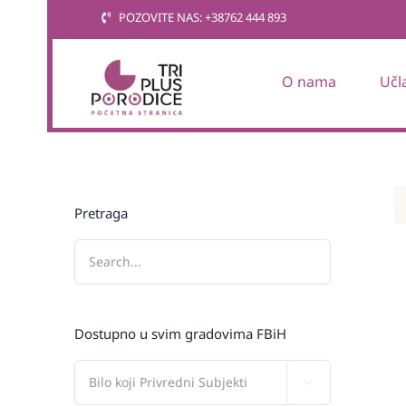
Skip
POZOVITE NAS: +38762 444 893
to
content
O nama
Učl
Pretraga
Dostupno u svim gradovima FBiH
