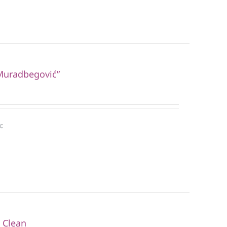
“Muradbegović”
:
i Clean