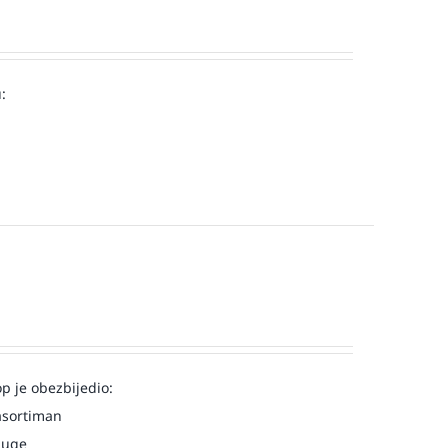
:
op je obezbijedio:
asortiman
luge