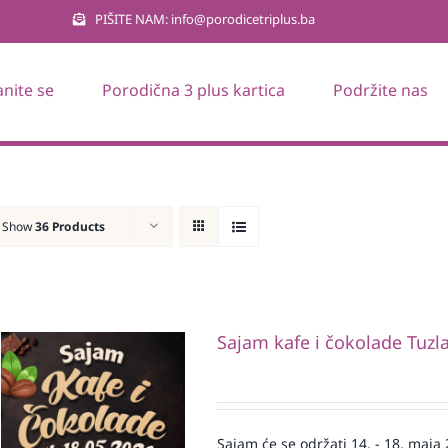
PIŠITE NAM: info@porodicetriplus.ba
anite se
Porodična 3 plus kartica
Podržite nas
Show
36 Products
Sajam kafe i čokolade Tuzl
Sajam će se održati 14. - 18. maja