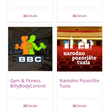
Details
Details
Gym & Fitness
Narodno Pozorište
BillyBodyControl
Tuzla
Details
Details