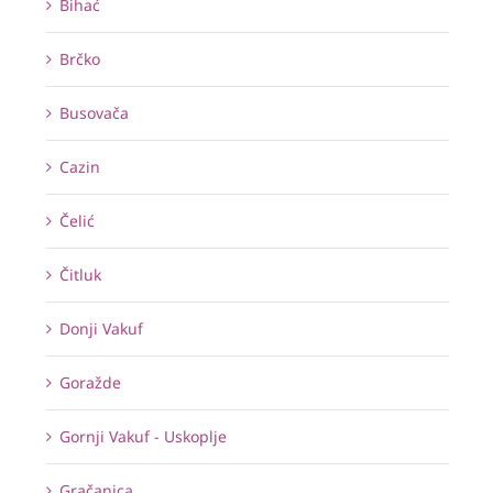
Bihać
Brčko
Busovača
Cazin
Čelić
Čitluk
Donji Vakuf
Goražde
Gornji Vakuf - Uskoplje
Gračanica