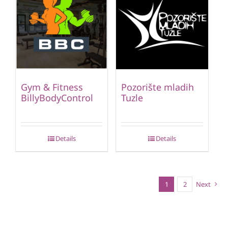
Gym & Fitness
Pozorište mladih
BillyBodyControl
Tuzle
Details
Details
1
2
Next