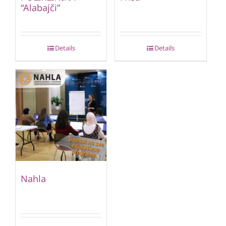
“Alabajči”
Details
Details
Nahla