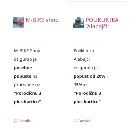
M-BIKE shop
POLIKLINIKA
“Alabajči”
M-BIKE Shop
Poliklinika
osigurao je
Alabajči
posebne
osigurala je
popuste
na
popust od 20%
i
proizvode uz
15%
uz
"Porodičnu 3
"Porodičnu 3
plus karticu"
.
plus karticu"
Details
Details