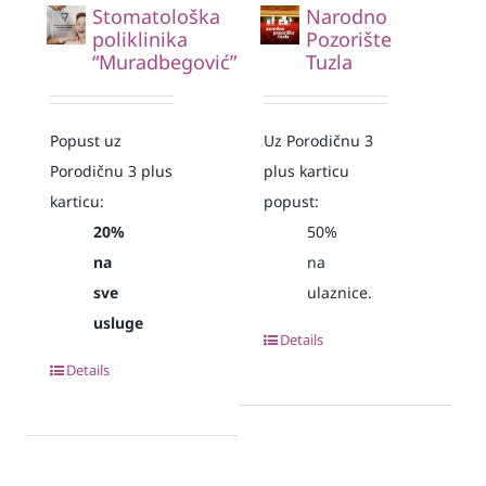
Stomatološka
Narodno
poliklinika
Pozorište
“Muradbegović”
Tuzla
Popust uz
Uz Porodičnu 3
Porodičnu 3 plus
plus karticu
karticu:
popust:
20%
50%
na
na
sve
ulaznice.
usluge
Details
Details