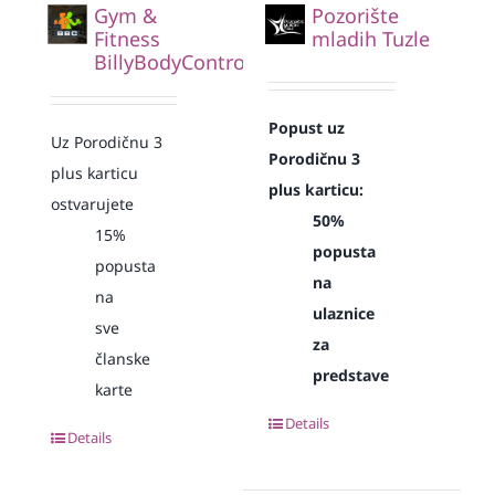
Gym &
Pozorište
Fitness
mladih Tuzle
BillyBodyControl
Popust uz
Uz Porodičnu 3
Porodičnu 3
plus karticu
plus karticu:
ostvarujete
50%
15%
popusta
popusta
na
na
ulaznice
sve
za
članske
predstave
karte
Details
Details