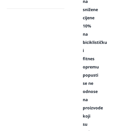
na
snižene
cijene
10%
na
biciklističku
i
fitnes
opremu
popusti
se ne
odnose
na
proizvode
koji
su