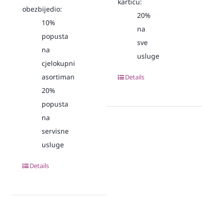
karticu:
obezbijedio:
20%
10%
na
popusta
sve
na
usluge
cjelokupni
asortiman
Details
20%
popusta
na
servisne
usluge
Details