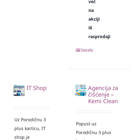
već
na
akciji
ili
rasprodaji
Details
IT Shop
Agencija za
čišćenje –
Kemi Clean
Uz Porodičnu 3
Popust uz
plus karticu, IT
Porodičnu 3 plus
shop je