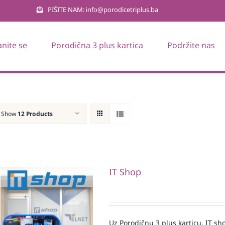
PIŠITE NAM: info@porodicetriplus.ba
anite se
Porodična 3 plus kartica
Podržite nas
Show
12 Products
IT Shop
Uz Porodičnu 3 plus karticu, IT sh