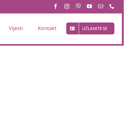
Vijesti
Kontakt
UČLANITE SE