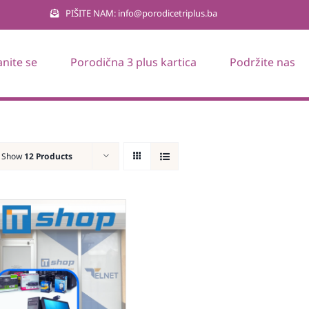
PIŠITE NAM: info@porodicetriplus.ba
anite se
Porodična 3 plus kartica
Podržite nas
Show
12 Products