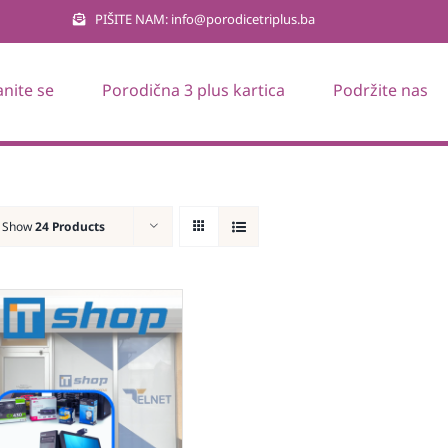
PIŠITE NAM: info@porodicetriplus.ba
anite se
Porodična 3 plus kartica
Podržite nas
Show
24 Products