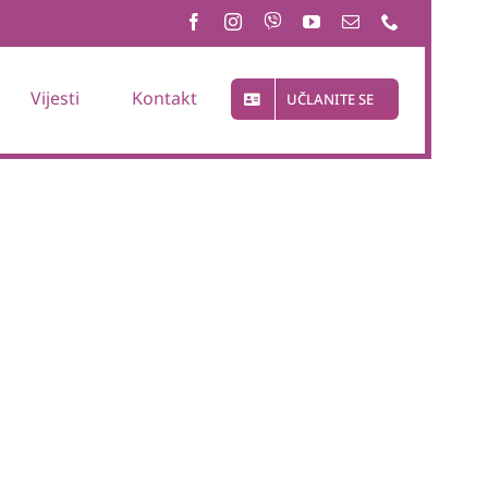
Vijesti
Kontakt
UČLANITE SE