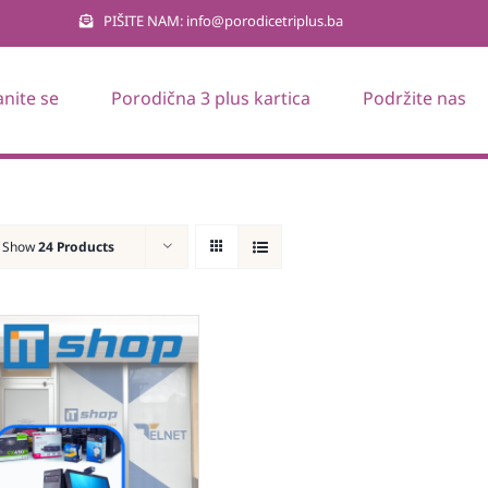
PIŠITE NAM: info@porodicetriplus.ba
anite se
Porodična 3 plus kartica
Podržite nas
Show
24 Products