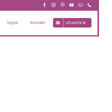
Vijesti
Kontakt
UČLANITE SE