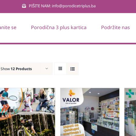
PIŠITE NAM: info@porodicetriplus.ba
anite se
Porodična 3 plus kartica
Podržite nas
Show
12 Products