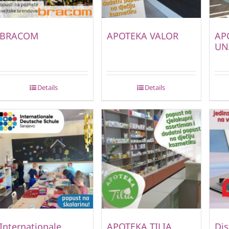
BRACOM
APOTEKA VALOR
AP
UN
Details
Details
Internationale
APOTEKA TILIA
Dis