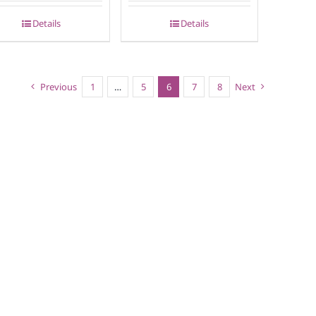
Details
Details
Previous
1
…
5
6
7
8
Next