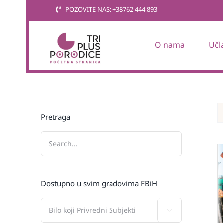
Skip
POZOVITE NAS: +38762 444 893
to
content
O nama
Učl
Pretraga
Dostupno u svim gradovima FBiH
