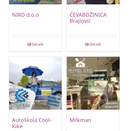
NIRD d.o.o
ĆEVABDŽINICA
Brajlović
Details
Details
Autoškola Cool-
Milkman
Kike