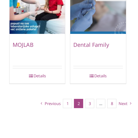
MOJLAB
Dental Family
Details
Details
Previous
1
2
3
…
8
Next