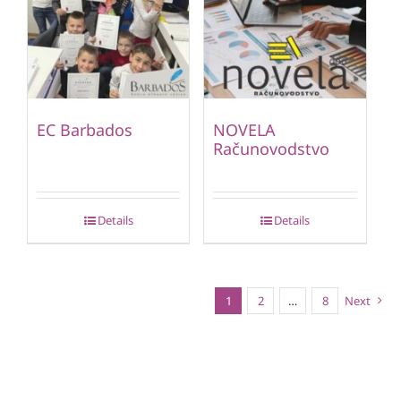
EC Barbados
NOVELA
Računovodstvo
Details
Details
1
2
…
8
Next