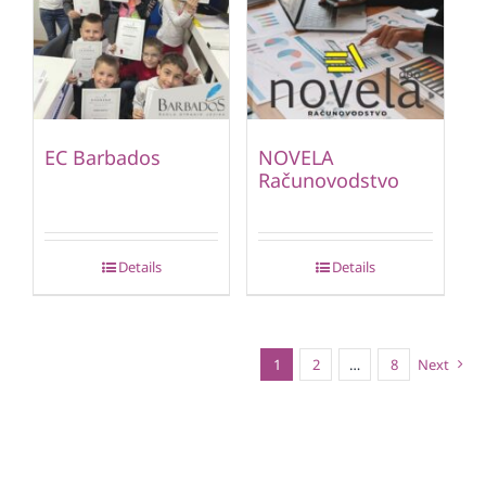
EC Barbados
NOVELA
Računovodstvo
Details
Details
1
2
…
8
Next