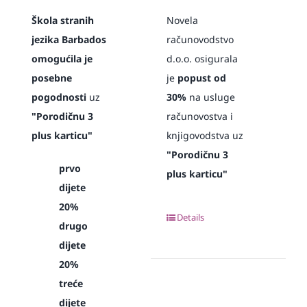
Škola stranih
Novela
jezika Barbados
računovodstvo
omogućila je
d.o.o. osigurala
posebne
je
popust od
pogodnosti
uz
30%
na usluge
"Porodičnu 3
računovostva i
plus karticu"
knjigovodstva uz
"Porodičnu 3
prvo
plus karticu"
dijete
20%
Details
drugo
dijete
20%
treće
dijete