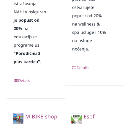
istraživanja
ostvarujete
NAHLA osigurao
popust od 20%
je
popust od
na wellness &
20%
na
spa usluge i 10%
edukacijske
na usluge
programe uz
noćenja.
"Porodičnu 3
plus karticu".
Details
Details
M-BIKE shop
Esof