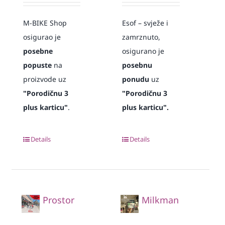
M-BIKE Shop
Esof – svježe i
osigurao je
zamrznuto,
posebne
osigurano je
popuste
na
posebnu
proizvode uz
ponudu
uz
"Porodičnu 3
"Porodičnu 3
plus karticu"
.
plus karticu".
Details
Details
Prostor
Milkman