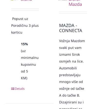
Mazda
Popust uz
MAZDA -
Porodičnu 3 plus
CONNECTA
karticu
Vožnja Mazdom
15%
svaki put vam
(uz
izmami širok
minimalnu
osmjeh na lice.
kupovinu
Automobili
od 5
predstavljaju
KM)
mnogo više od
vožnje od tačke
Details
A do tačke B.
Dizajnirani su i
napravljeni za