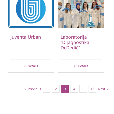
Juventa Urban
Laboratorija
“Dijagnostika
Dr.Dedić”
Details
Details
Previous
1
2
3
4
…
13
Next