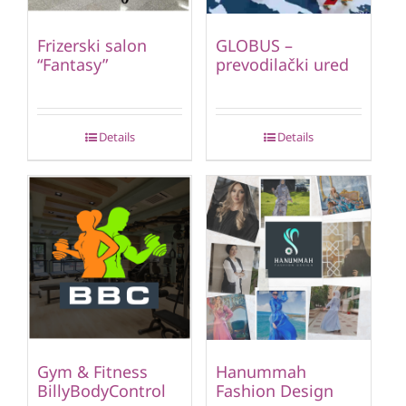
Frizerski salon
GLOBUS –
“Fantasy”
prevodilački ured
Details
Details
Gym & Fitness
Hanummah
BillyBodyControl
Fashion Design