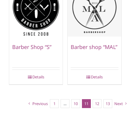
Barber Shop “S”
Barber shop “MAL”
Details
Details
Previous
1
…
10
11
12
13
Next