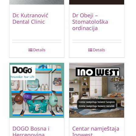
Dr. Kutranović
Dr Obeji –
Dental Clinic
Stomatološka
ordinacija
Details
Details
DOGO Bosna i
Centar namještaja
Hercegovina
Inowest