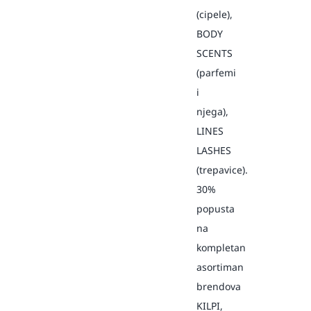
(cipele),
BODY
SCENTS
(parfemi
i
njega),
LINES
LASHES
(trepavice).
30%
popusta
na
kompletan
asortiman
brendova
KILPI,