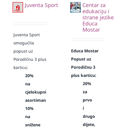
Juventa Sport
Centar za
edukaciju i
strane jezike
Educa
Mostar
Juventa Sport
omogućila
Educa Mostar
popust uz
Popust uz
Porodičnu 3 plus
Porodičnu 3
karticu:
plus karticu:
20%
20%
na
za
cjelokupni
prvo
asortiman
i
10%
drugo
na
dijete,
snižene