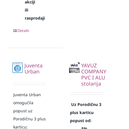
akciji
ili
rasprodaji
Details
Juventa
YAVUZ
Urban
COMPANY
PVC I ALU
stolarija
Juventa Urban
omogućila
Uz Porodičnu 3
popust uz
plus karticu
Porodičnu 3 plus
popust od:
karticu:
5%