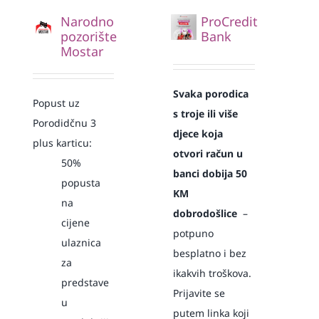
Narodno
ProCredit
pozorište
Bank
Mostar
Svaka
porodica
Popust uz
s troje ili više
Porodidčnu 3
djece koja
plus karticu:
otvori račun u
50%
banci dobija 50
popusta
KM
na
dobrodošlice
–
cijene
potpuno
ulaznica
besplatno i bez
za
ikakvih troškova.
predstave
Prijavite se
u
putem linka koji