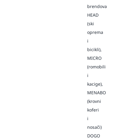
brendova
HEAD
(ski
oprema
i
bicikli),
MICRO
(romobili
i
kacige),
MENABO
(krovni
koferi
i
nosači)
DOGO