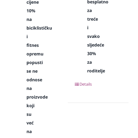
besplatno
cijene
za
10%
treće
na
i
biciklističku
svako
i
sljedeće
fitnes
30%
opremu
za
popusti
roditelje
se ne
odnose
Details
na
proizvode
koji
su
već
na