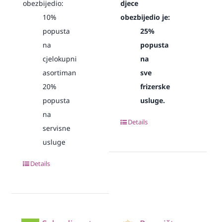
obezbijedio:
djece
10%
obezbijedio je:
popusta
25%
na
popusta
cjelokupni
na
asortiman
sve
20%
frizerske
popusta
usluge.
na
Details
servisne
usluge
Details