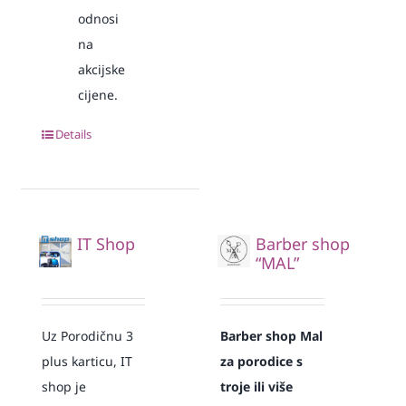
odnosi
na
akcijske
cijene.
Details
IT Shop
Barber shop
“MAL”
Uz Porodičnu 3
Barber shop Mal
plus karticu, IT
za porodice s
shop je
troje ili više