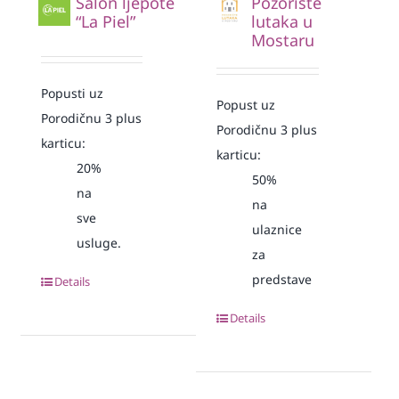
Salon ljepote
Pozorište
“La Piel”
lutaka u
Mostaru
Popusti uz
Popust uz
Porodičnu 3 plus
Porodičnu 3 plus
karticu:
karticu:
20%
50%
na
na
sve
ulaznice
usluge.
za
predstave
Details
Details