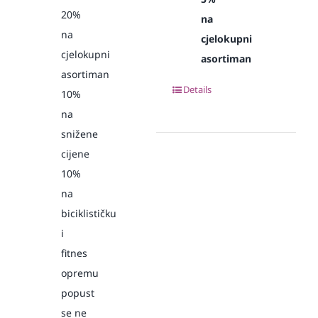
20%
na
na
cjelokupni
cjelokupni
asortiman
asortiman
Details
10%
na
snižene
cijene
10%
na
biciklističku
i
fitnes
opremu
popust
se ne