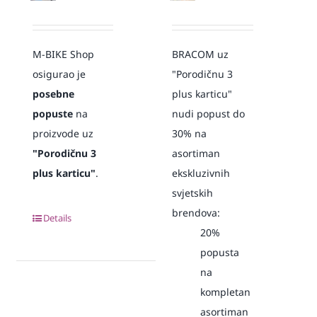
M-BIKE Shop
BRACOM uz
osigurao je
"Porodičnu 3
posebne
plus karticu"
popuste
na
nudi popust do
proizvode uz
30% na
"Porodičnu 3
asortiman
plus karticu"
.
ekskluzivnih
svjetskih
brendova:
Details
20%
popusta
na
kompletan
asortiman