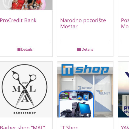
ProCredit Bank
Narodno pozorište
Poz
Mostar
Mo
Details
Details
Barber shop “MAL”
IT Shop
YA