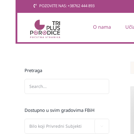
Skip
POZOVITE NAS: +38762 444 893
to
content
O nama
Učl
Pretraga
Dostupno u svim gradovima FBiH
