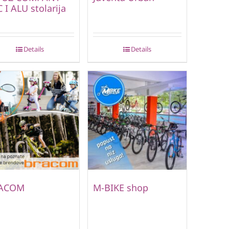
 I ALU stolarija
Details
Details
ACOM
M-BIKE shop