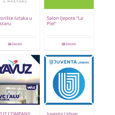
orište lutaka u
Salon ljepote “La
staru
Piel”
Details
Details
VUZ COMPANY
Juventa Urban