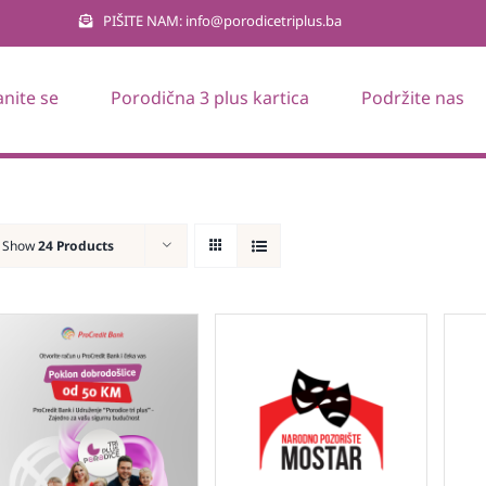
PIŠITE NAM: info@porodicetriplus.ba
anite se
Porodična 3 plus kartica
Podržite nas
Show
24 Products