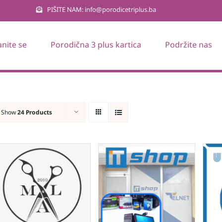
PIŠITE NAM: info@porodicetriplus.ba
anite se
Porodična 3 plus kartica
Podržite nas
Show
24 Products