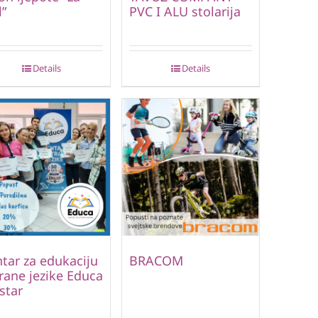
l”
PVC I ALU stolarija
Details
Details
tar za edukaciju
BRACOM
trane jezike Educa
star