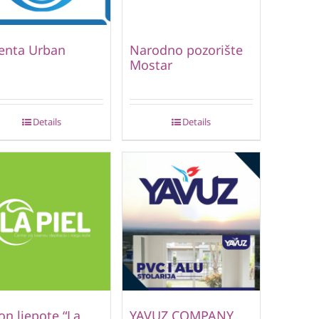
enta Urban
Narodno pozorište
Mostar
Details
Details
on ljepote “La
YAVUZ COMPANY