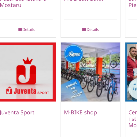
Mostaru
Pie
Details
Details
Juventa Sport
M-BIKE shop
Cen
i s
Mo