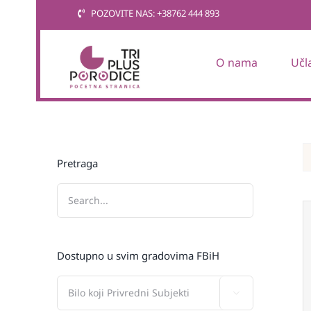
Skip
POZOVITE NAS: +38762 444 893
to
content
O nama
Učl
Pretraga
Dostupno u svim gradovima FBiH
