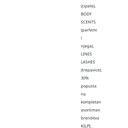
(cipele),
BODY
SCENTS
(parfemi
i
njega),
LINES
LASHES
(trepavice).
30%
popusta
na
kompletan
asortiman
brendova
KILPI,