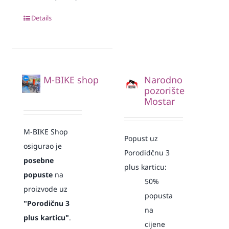
Details
M-BIKE shop
Narodno
pozorište
Mostar
M-BIKE Shop
Popust uz
osigurao je
Porodidčnu 3
posebne
plus karticu:
popuste
na
50%
proizvode uz
popusta
"Porodičnu 3
na
plus karticu"
.
cijene