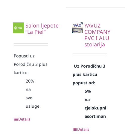
Salon ljepote
YAVUZ
“La Piel”
COMPANY
PVC I ALU
stolarija
Popusti uz
Porodičnu 3 plus
Uz Porodičnu 3
karticu:
plus karticu
20%
popust od:
na
5%
sve
na
usluge.
cjelokupni
asortiman
Details
Details