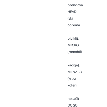
brendova
HEAD
(ski
oprema
i
bicikli),
MICRO
(romobili
i
kacige),
MENABO
(krovni
koferi
i
nosači)
DOGO