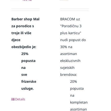
Barber shop Mal
BRACOM uz
za porodice s
"Porodičnu 3
troje ili više
plus karticu"
djece
nudi popust do
obezbijedio je:
30% na
25%
asortiman
popusta
ekskluzivnih
na
svjetskih
sve
brendova:
frizerske
20%
usluge.
popusta
na
Details
kompletan
asortiman