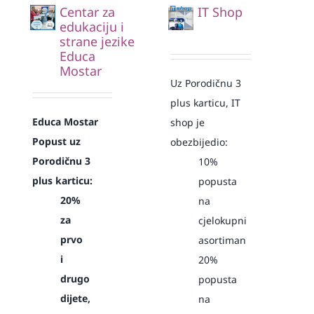
Centar za
IT Shop
edukaciju i
strane jezike
Educa
Mostar
Uz Porodičnu 3
plus karticu, IT
Educa Mostar
shop je
Popust uz
obezbijedio:
Porodičnu 3
10%
plus karticu:
popusta
20%
na
za
cjelokupni
prvo
asortiman
i
20%
drugo
popusta
dijete,
na