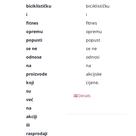
biciklističku
biciklističku
i
i
fitnes
fitnes
opremu
opremu
popusti
popust
se ne
se ne
odnose
odnosi
na
na
proizvode
akcijske
koji
cijene.
su
Details
već
na
akciji
ili
rasprodaji