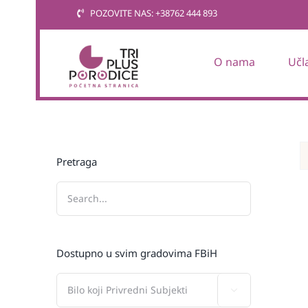
Skip
POZOVITE NAS: +38762 444 893
to
content
O nama
Učl
Pretraga
Dostupno u svim gradovima FBiH
