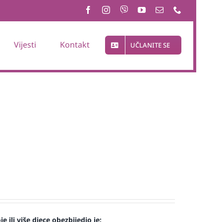
Vijesti
Kontakt
UČLANITE SE
 ili više djece obezbijedio je: