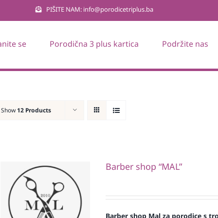
PIŠITE NAM: info@porodicetriplus.ba
anite se
Porodična 3 plus kartica
Podržite nas
Show
12 Products
Barber shop “MAL”
Barber shop Mal za porodice s troje