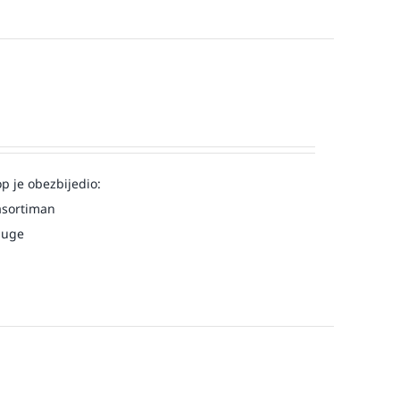
op je obezbijedio:
asortiman
luge