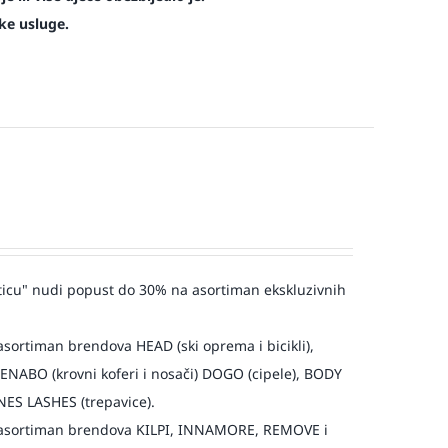
ke usluge.
icu" nudi popust do 30% na asortiman ekskluzivnih
ortiman brendova HEAD (ski oprema i bicikli),
MENABO (krovni koferi i nosači) DOGO (cipele), BODY
NES LASHES (trepavice).
asortiman brendova KILPI, INNAMORE, REMOVE i