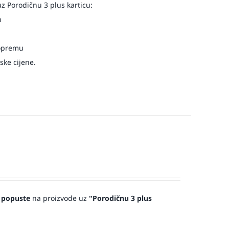
 Porodičnu 3 plus karticu:
n
 opremu
ske cijene.
 popuste
na proizvode uz
"Porodičnu 3 plus