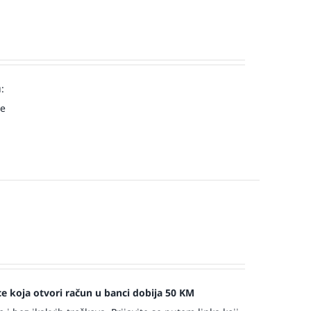
:
ve
jece koja otvori račun u banci dobija 50 KM