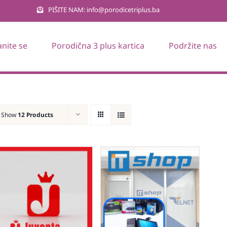
PIŠITE NAM: info@porodicetriplus.ba
anite se
Porodična 3 plus kartica
Podržite nas
Show
12 Products