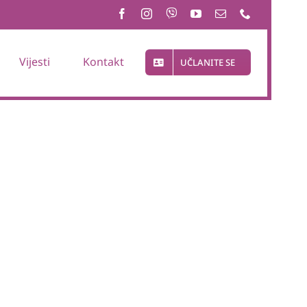
Vijesti
Kontakt
UČLANITE SE